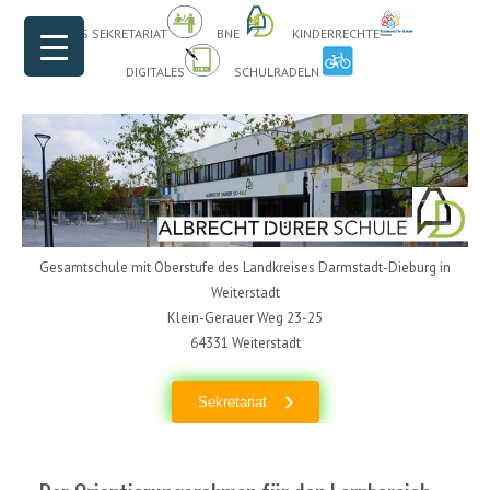
Header Menu
Skip to content
DAS SEKRETARIAT
BNE
KINDERRECHTE
DIGITALES
SCHULRADELN
Gesamtschule mit Oberstufe des Landkreises Darmstadt-Dieburg in
Weiterstadt
Klein-Gerauer Weg 23-25
64331 Weiterstadt
Sekretariat