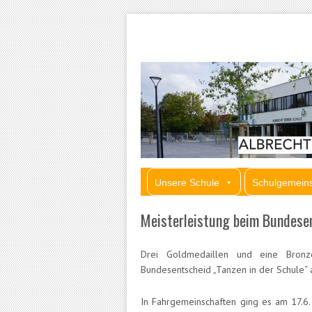
Header Menu
Skip to content
Skip to content
Menü
Unsere Schule
Schulgemeins
Meisterleistung beim Bundesen
Drei Goldmedaillen und eine Bronz
Bundesentscheid „Tanzen in der Schule“ a
In Fahrgemeinschaften ging es am 17.6. 