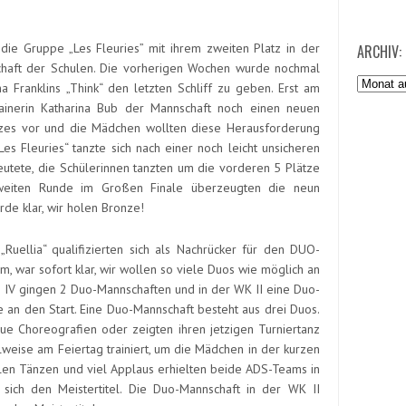
 die Gruppe „Les Fleuries” mit ihrem zweiten Platz in der
ARCHIV:
schaft der Schulen. Die vorherigen Wochen wurde nochmal
Archiv:
ha Franklins „Think“ den letzten Schliff zu geben. Erst am
inerin Katharina Bub der Mannschaft noch einen neuen
zes vor und die Mädchen wollten diese Herausforderung
Les Fleuries“ tanzte sich nach einer noch leicht unsicheren
utete, die Schülerinnen tanzten um die vorderen 5 Plätze
 zweiten Runde im Großen Finale überzeugten die neun
de klar, wir holen Bronze!
„Ruellia“ qualifizierten sich als Nachrücker für den DUO-
m, war sofort klar, wir wollen so viele Duos wie möglich an
se IV gingen 2 Duo-Mannschaften und in der WK II eine Duo-
e an den Start. Eine Duo-Mannschaft besteht aus drei Duos.
ue Choreografien oder zeigten ihren jetzigen Turniertanz
ilweise am Feiertag trainiert, um die Mädchen in der kurzen
llen Tänzen und viel Applaus erhielten beide ADS-Teams in
 sich den Meistertitel. Die Duo-Mannschaft in der WK II