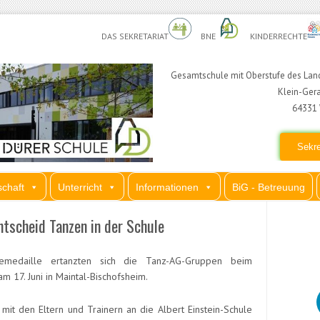
DAS SEKRETARIAT
BNE
KINDERRECHTE
Gesamtschule mit Oberstufe des Land
Klein-Ger
64331 
Sekre
chaft
Unterricht
Informationen
BiG - Betreuung
tscheid Tanzen in der Schule
emedaille ertanzten sich die Tanz-AG-Gruppen beim
m 17. Juni in Maintal-Bischofsheim.
mit den Eltern und Trainern an die Albert Einstein-Schule