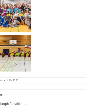
//
Juni 28, 2023
ke
ristoph Blaschke
→