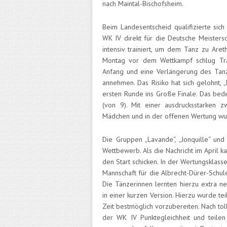
nach Maintal-Bischofsheim.
Beim Landesentscheid qualifizierte sich
WK IV direkt für die Deutsche Meister
intensiv trainiert, um dem Tanz zu Aret
Montag vor dem Wettkampf schlug Tra
Anfang und eine Verlängerung des Tan
annehmen. Das Risiko hat sich gelohnt, „
ersten Runde ins Große Finale. Das bede
(von 9). Mit einer ausdrucksstarken
Mädchen und in der offenen Wertung wur
Die Gruppen „Lavande“, „Jonquille“ und 
Wettbewerb. Als die Nachricht im April ka
den Start schicken. In der Wertungsklas
Mannschaft für die Albrecht-Dürer-Schul
Die Tänzerinnen lernten hierzu extra ne
in einer kurzen Version. Hierzu wurde te
Zeit bestmöglich vorzubereiten. Nach to
der WK IV Punktegleichheit und teilen