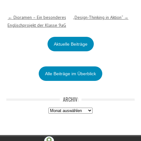
Post navigation
←
Dioramen – Ein besonderes
„Design-Thinking in Aktion“
→
Englischprojekt der Klasse 9aG
Aktuelle Beiträge
Alle Beiträge im Überblick
ARCHIV:
Archiv:
Footer Menu