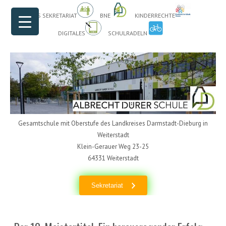
Header Menu
Skip to content
DAS SEKRETARIAT
BNE
KINDERRECHTE
DIGITALES
SCHULRADELN
Gesamtschule mit Oberstufe des Landkreises Darmstadt-Dieburg in
Weiterstadt
Klein-Gerauer Weg 23-25
64331 Weiterstadt
Sekretariat