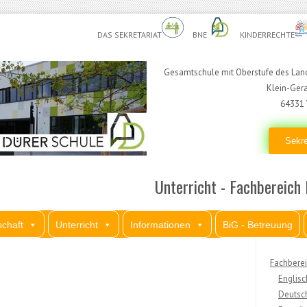
DAS SEKRETARIAT
BNE
KINDERRECHTE
Gesamtschule mit Oberstufe des Land
Klein-Ger
64331 
Sekre
Unterricht - Fachbereich 
chaft
Unterricht
Informationen
BiG - Betreuung
Fachberei
Englisc
Deutsc