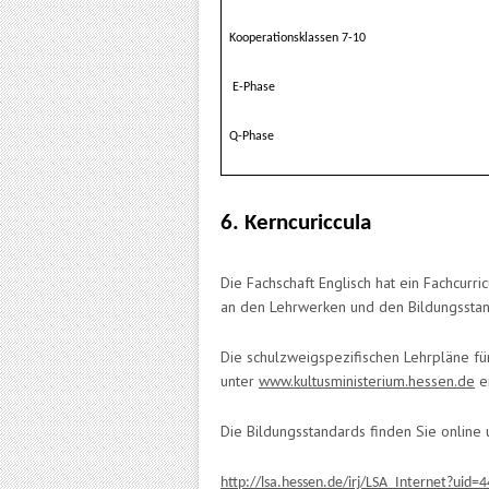
Kooperationsklassen 7-10
E-Phase
Q-Phase
6. Kerncuriccula
Die Fachschaft Englisch hat ein Fachcurri
an den Lehrwerken und den Bildungsstand
Die schulzweigspezifischen Lehrpläne für
unter
www.kultusministerium.hessen.de
e
Die Bildungsstandards finden Sie online u
http://lsa.hessen.de/irj/LSA_Internet?uid