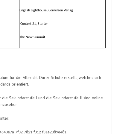
English Lighthouse, Cornelsen Verlag
Context 21, Starter
The New Summit
culum für die Albrecht-Dürer-Schule erstellt, welches sich
ards orientiert.
 die Sekundarstufe I und die Sekundarstufe II sind online
inzusehen.
nter:
=44540e7a-7f32-7821-f012-f31e2389e481
.