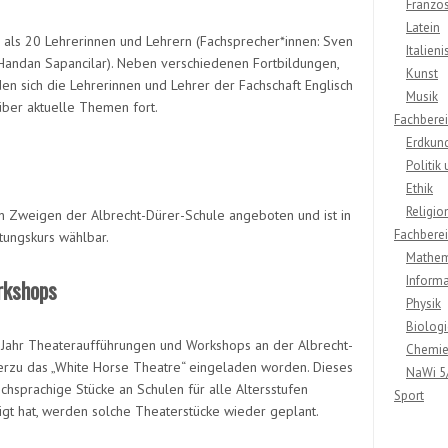
Französ
Latein
r als 20 Lehrerinnen und Lehrern (Fachsprecher*innen: Sven
Italieni
 Handan Sapancilar). Neben verschiedenen Fortbildungen,
Kunst
lden sich die Lehrerinnen und Lehrer der Fachschaft Englisch
Musik
ber aktuelle Themen fort.
Fachberei
Erdkun
Politik
Ethik
Religio
len Zweigen der Albrecht-Dürer-Schule angeboten und ist in
Fachbereic
tungskurs wählbar.
Mathem
Informa
rkshops
Physik
Biologi
es Jahr Theateraufführungen und Workshops an der Albrecht-
Chemi
ierzu das „White
Horse
Theatre
“ eingeladen worden. Dieses
NaWi 5
schsprachige Stücke an Schulen für alle Altersstufen
Sport
igt hat, werden solche Theaterstücke wieder geplant.