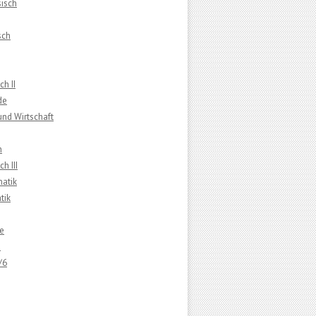
isch
sch
ch II
de
 und Wirtschaft
n
h III
atik
tik
e
e
/6