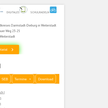
DIGITALES
SCHULRADELN
kreises Darmstadt-Dieburg in Weiterstadt
auer Weg 23-25
Weiterstadt
tariat
I
SEB
Termine
Download
ch I
h
h