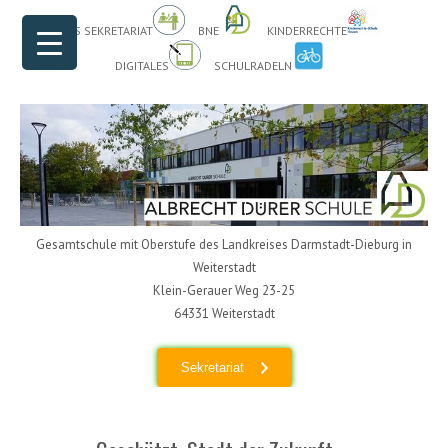
Header Menu
Skip to content
DAS SEKRETARIAT
BNE
KINDERRECHTE
DIGITALES
SCHULRADELN
Gesamtschule mit Oberstufe des Landkreises Darmstadt-Dieburg in
Weiterstadt
Klein-Gerauer Weg 23-25
64331 Weiterstadt
Sekretariat